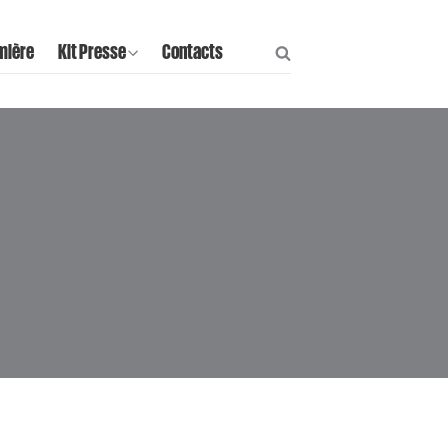
mière
Kit Presse
Contacts