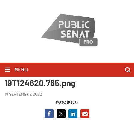
MENU
Sans titre - 2022-09-
19T124620.765.png
19 SEPTEMBRE 2022
PARTAGER SUR :