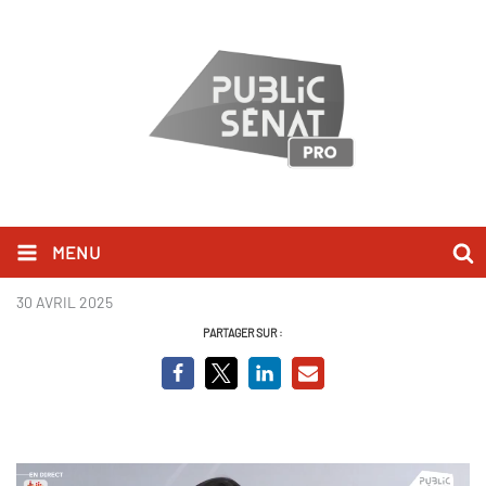
MENU
Sarah El Hairy_BCVO.png
30 AVRIL 2025
PARTAGER SUR :