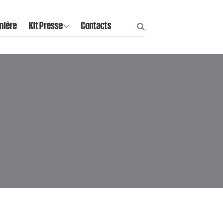
mière
Kit Presse
Contacts