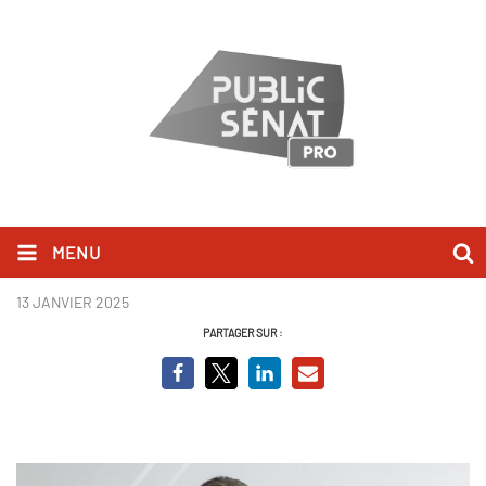
MENU
Vincent Jeanbrun - BCVO.png
13 JANVIER 2025
PARTAGER SUR :