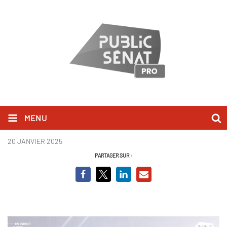
MENU
Eric Coquerel - BCVO.png
20 JANVIER 2025
PARTAGER SUR :