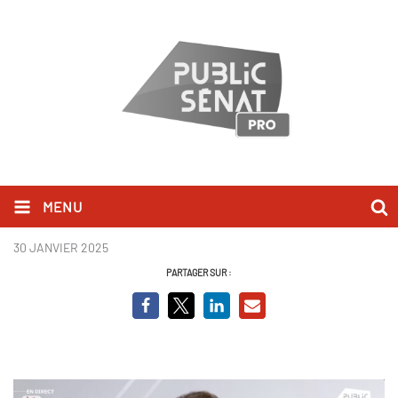
MENU
Sylvain Maillard - BCVO.png
30 JANVIER 2025
PARTAGER SUR :