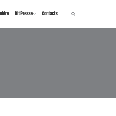
mière
Kit Presse
Contacts