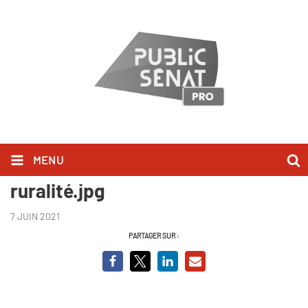
MENU
SEA - Violences conjugales en
ruralité.jpg
7 JUIN 2021
PARTAGER SUR :