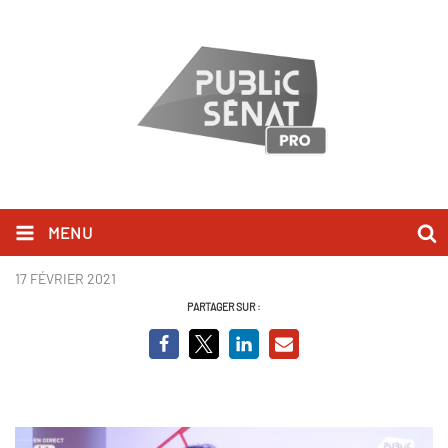
MENU
Sébastien Chenu_BCV.png
17 FÉVRIER 2021
PARTAGER SUR :