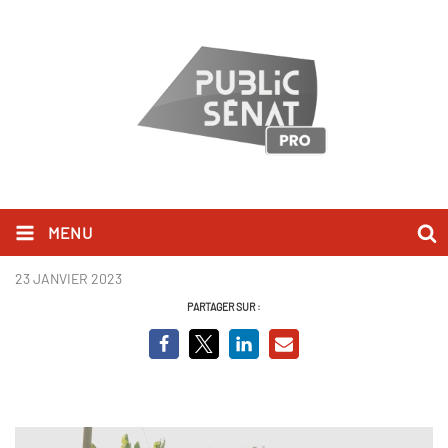
MENU
Sénat en action - Mayotte
23 JANVIER 2023
PARTAGER SUR :