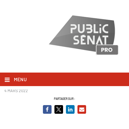
Seppia-Un_beau_geste-
UNBEAUGESTE0047_00h00m00s5
MENU
4 MARS 2022
PARTAGER SUR :