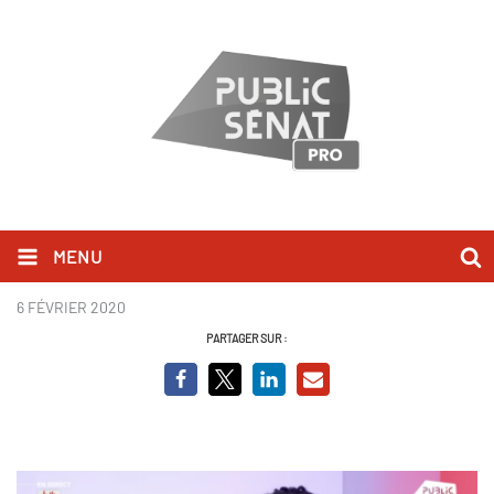
MENU
Sibeth Ndiaye.png
6 FÉVRIER 2020
PARTAGER SUR :