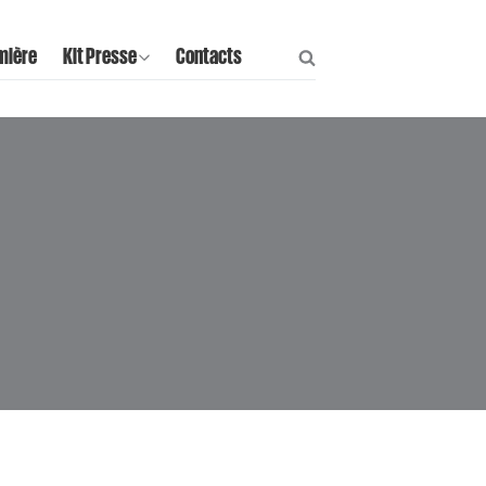
mière
Kit Presse
Contacts