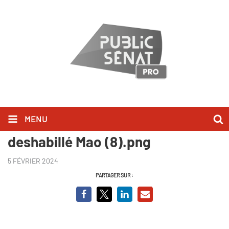
MENU
simon leys - l'homme qui a
deshabillé Mao (8).png
5 FÉVRIER 2024
PARTAGER SUR :