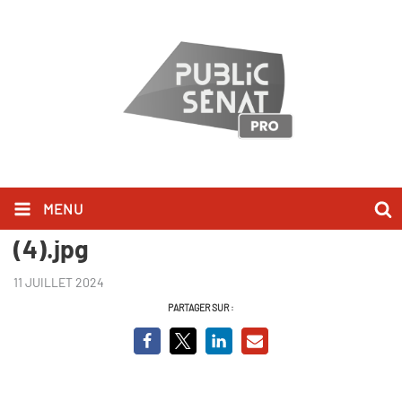
MENU
Simone Veil, albums de famille
(4).jpg
11 JUILLET 2024
PARTAGER SUR :