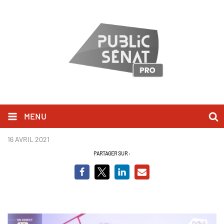
MENU
Sophie Cluzel_BCV.png
16 AVRIL 2021
PARTAGER SUR :