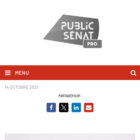
MENU
SortinoPauline-0513.jpg
14 OCTOBRE 2021
PARTAGER SUR :