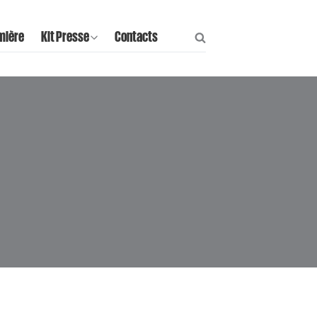
mière
Kit Presse
Contacts