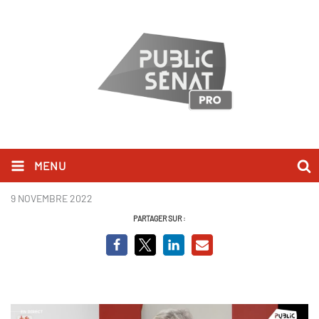
MENU
Stéphane Le Foll - BCVO.png
9 NOVEMBRE 2022
PARTAGER SUR :