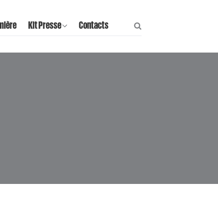
mière
Kit Presse
Contacts