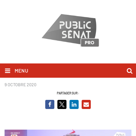
MENU
stéphane Troussel BCV.PNG
9 OCTOBRE 2020
PARTAGER SUR :