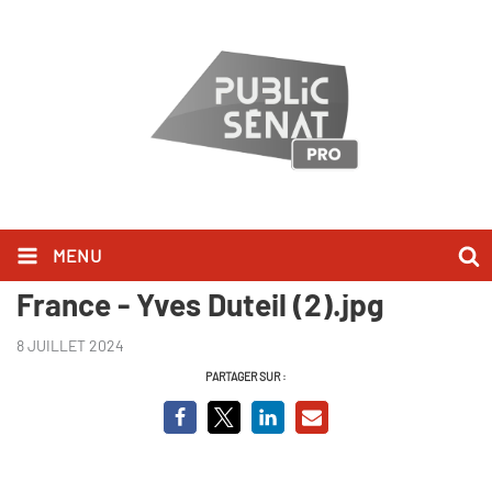
MENU
Sur les routes mythiques de
France - Yves Duteil (2).jpg
8 JUILLET 2024
PARTAGER SUR :