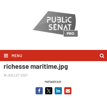
MENU
TAT - Comment préserver notre
richesse maritime.jpg
16 JUILLET 2021
PARTAGER SUR :