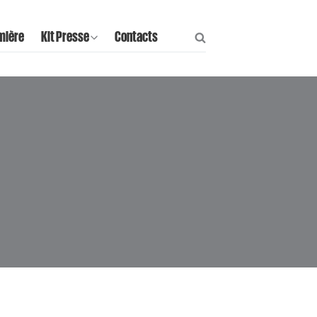
mière
Kit Presse
Contacts