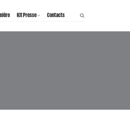
mière
Kit Presse
Contacts