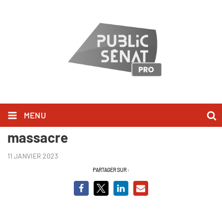
MENU
Thiaroye 44, enquête sur un
massacre
11 JANVIER 2023
PARTAGER SUR :