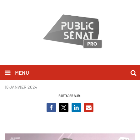
MENU
thierry breton.png
18 JANVIER 2024
PARTAGER SUR :