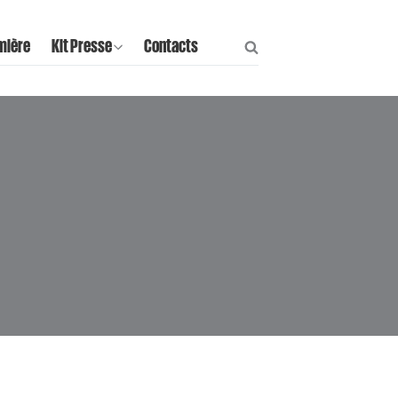
mière
Kit Presse
Contacts