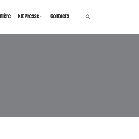
mière
Kit Presse
Contacts