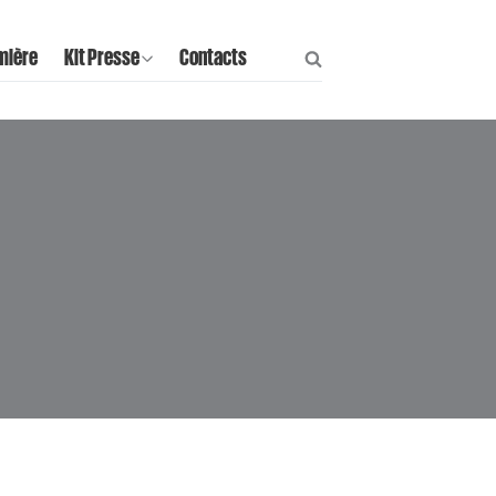
mière
Kit Presse
Contacts