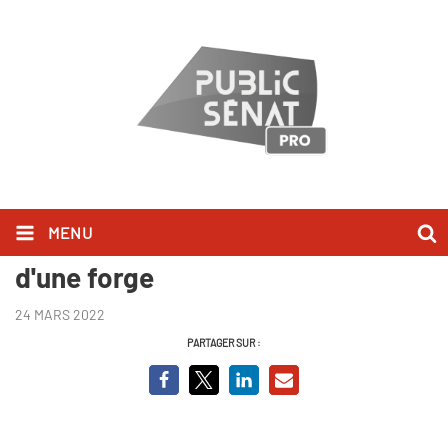
MENU
Un beau geste. La renaissance
d'une forge
24 MARS 2022
PARTAGER SUR :