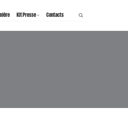
mière
Kit Presse
Contacts