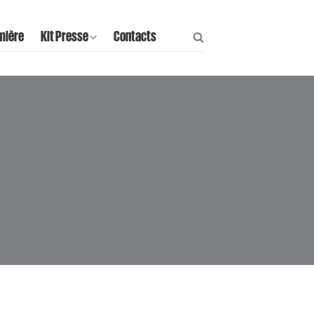
mière
Kit Presse
Contacts