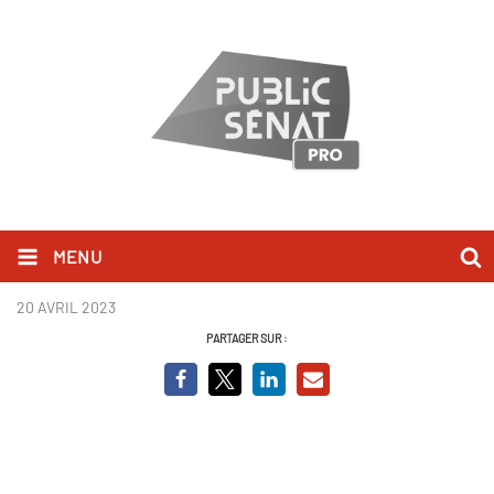
MENU
Untitled design (30).png
20 AVRIL 2023
PARTAGER SUR :