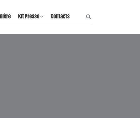
mière
Kit Presse
Contacts