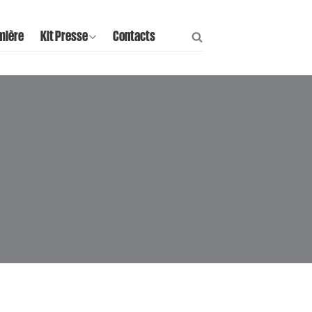
mière
Kit Presse
Contacts