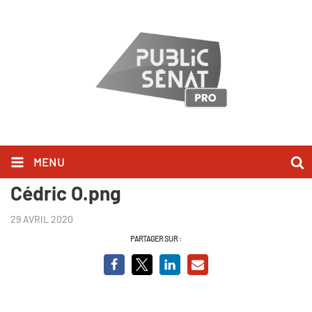
MENU
VIGNETTE YOUTUBE - L INVITE -
Cédric O.png
29 AVRIL 2020
PARTAGER SUR :