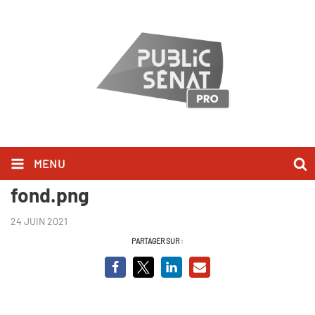
MENU
Visuel-Graine-de-doc-sans-
fond.png
24 JUIN 2021
PARTAGER SUR :