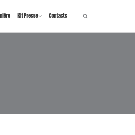
mière
Kit Presse
Contacts