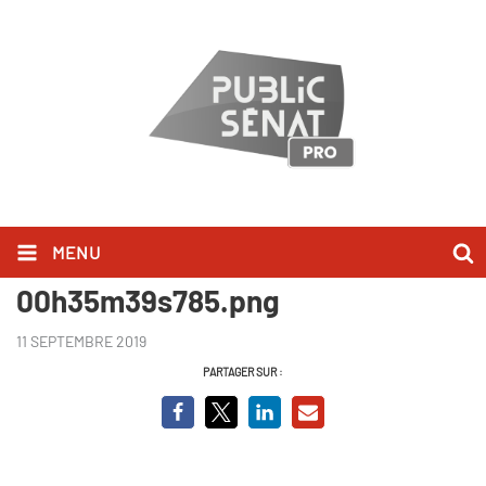
MENU
vlcsnap-2018-10-03-
00h35m39s785.png
11 SEPTEMBRE 2019
PARTAGER SUR :