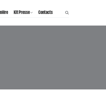
mière
Kit Presse
Contacts