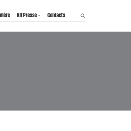
mière
Kit Presse
Contacts