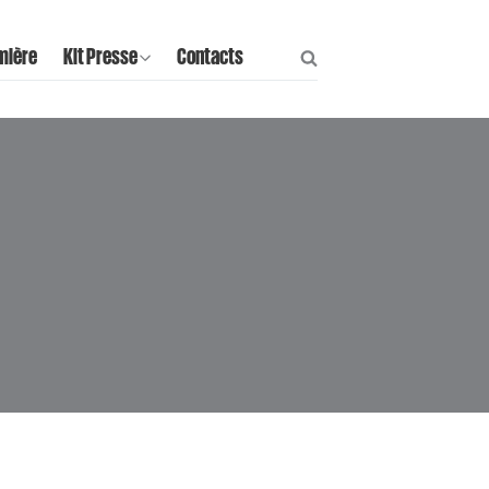
mière
Kit Presse
Contacts