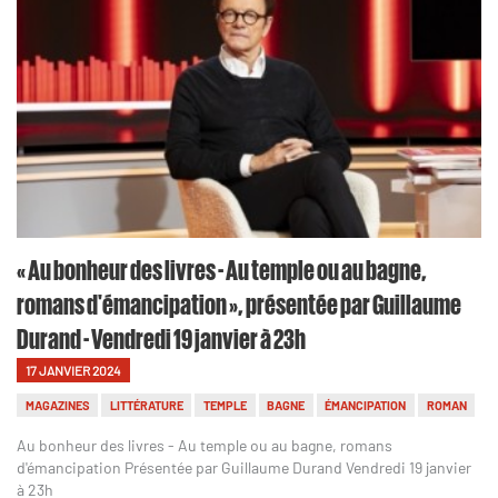
« Au bonheur des livres - Au temple ou au bagne,
romans d'émancipation », présentée par Guillaume
Durand - Vendredi 19 janvier à 23h
17 JANVIER 2024
MAGAZINES
LITTÉRATURE
TEMPLE
BAGNE
ÉMANCIPATION
ROMAN
Au bonheur des livres - Au temple ou au bagne, romans
d'émancipation Présentée par Guillaume Durand Vendredi 19 janvier
à 23h