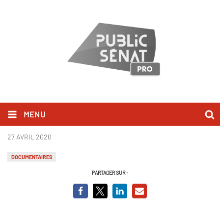
MENU
"A notre tour ! " - Le Teaser
27 AVRIL 2020
DOCUMENTAIRES
PARTAGER SUR :