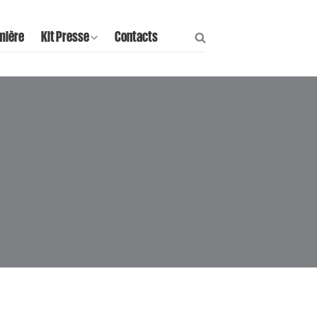
mière
Kit Presse
Contacts