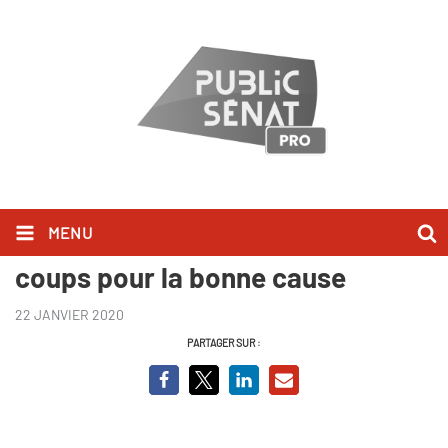
MENU
Cédric Villani, prêt à prendre des
coups pour la bonne cause
22 JANVIER 2020
PARTAGER SUR :