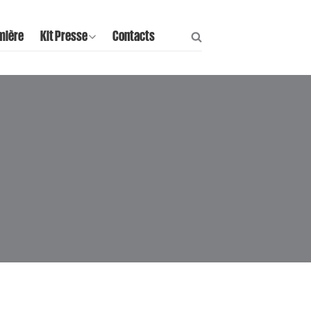
mière
Kit Presse
Contacts