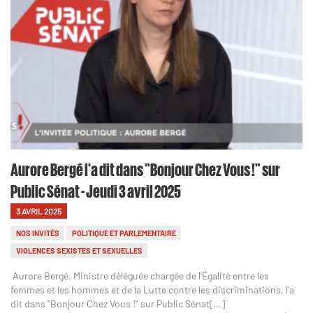
Aurore Bergé l'a dit dans "Bonjour Chez Vous !" sur
Public Sénat - Jeudi 3 avril 2025
3 AVRIL 2025
NOS INVITÉS
POLITIQUE ET PARLEMENTAIRE
VIOLENCES SEXISTES ET SEXUELLES
Aurore Bergé, Ministre déléguée chargée de l'Égalité entre les
femmes et les hommes et de la Lutte contre les discriminations, l'a
dit dans "Bonjour Chez Vous !" sur Public Sénat[...]